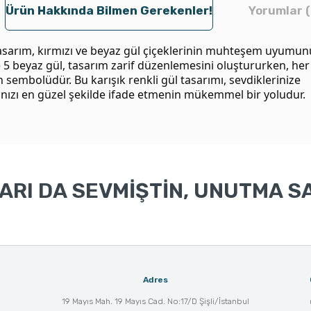
Ürün Hakkında Bilmen Gerekenler!
Yorumlar (
asarım, kırmızı ve beyaz gül çiçeklerinin muhteşem uyumunu
e 5 beyaz gül, tasarım zarif düzenlemesini oluştururken, her 
ın sembolüdür. Bu karışık renkli gül tasarımı, sevdiklerinize
nızı en güzel şekilde ifade etmenin mükemmel bir yoludur.
RI DA SEVMİŞTİN, UNUTMA SA
Adres
19 Mayıs Mah. 19 Mayıs Cad. No:17/D Şişli/İstanbul