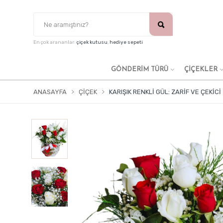
En çok arananlar:
çiçek kutusu
,
hediye sepeti
GÖNDERİM TÜRÜ
ÇİÇEKLER
ANASAYFA
ÇIÇEK
KARIŞIK RENKLI GÜL: ZARIF VE ÇEKICI