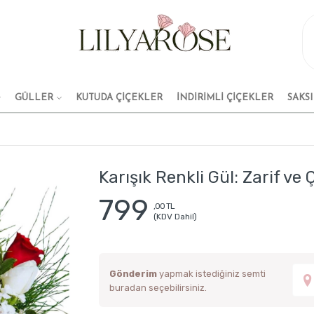
GÜLLER
KUTUDA ÇİÇEKLER
İNDİRİMLİ ÇİÇEKLER
SAKSI
Karışık Renkli Gül: Zarif ve 
799
,00 TL
(KDV Dahil)
Gönderim
yapmak istediğiniz semti
buradan seçebilirsiniz.