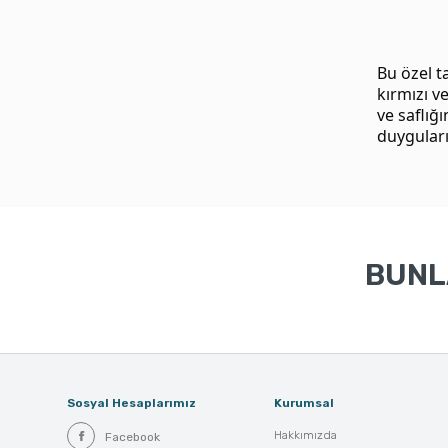
Bu özel t
kırmızı v
ve saflığ
duyguları
BUNLA
Sosyal Hesaplarımız
Kurumsal
Hakkımızda
Facebook