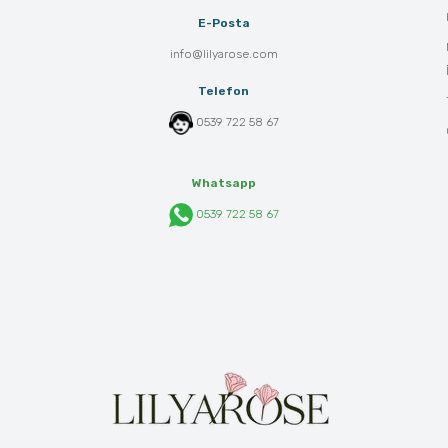
E-Posta
info@lilyarose.com
Telefon
0539 722 58 67
Whatsapp
0539 722 58 67